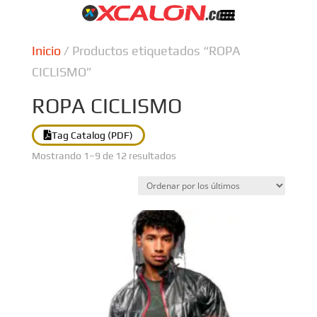
Inicio
/ Productos etiquetados “ROPA
CICLISMO”
ROPA CICLISMO
Tag Catalog (PDF)
Ordenado
Mostrando 1–9 de 12 resultados
por
los
últimos