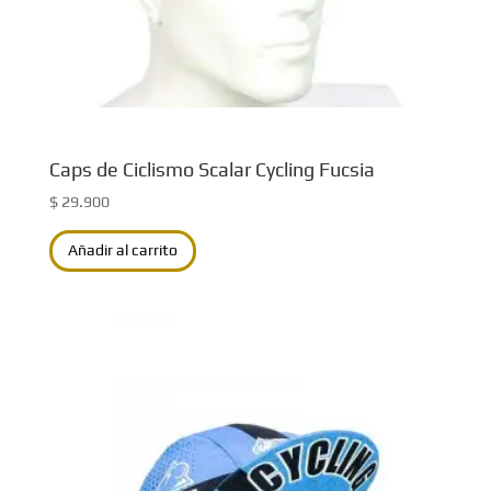
página
de
producto
Caps de Ciclismo Scalar Cycling Fucsia
$
29.900
Añadir al carrito