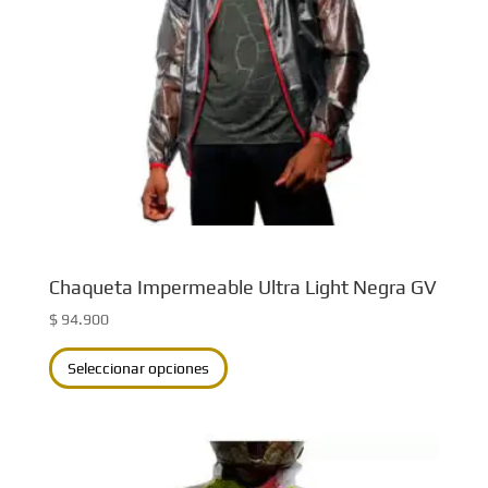
Chaqueta Impermeable Ultra Light Negra GV
$
94.900
Este
Seleccionar opciones
producto
tiene
múltiples
variantes.