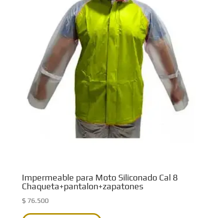
Las
opciones
se
pueden
elegir
en
la
página
de
producto
Impermeable para Moto Siliconado Cal 8
Chaqueta+pantalon+zapatones
$
76.500
Este