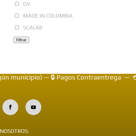
GV
MADE IN COLOMBIA
SCALAR
Filtrar
pio) — 🔒 Pagos Contraentrega — 💳 Obtén 10
NOSOTROS: