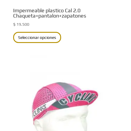
Impermeable plastico Cal 2.0
Chaqueta+pantalon+zapatones
$
19.500
Este
Seleccionar opciones
producto
tiene
múltiples
variantes.
Las
opciones
se
pueden
elegir
en
la