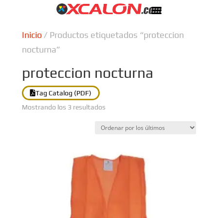
Inicio
/ Productos etiquetados “proteccion
nocturna”
proteccion nocturna
Tag Catalog (PDF)
Ordenado
Mostrando los 3 resultados
por
los
últimos