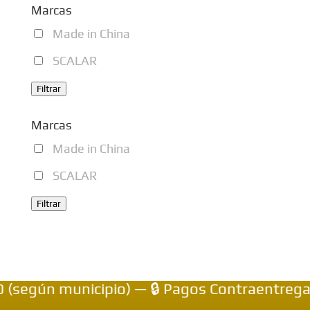
Marcas
página
Made in China
de
producto
SCALAR
Filtrar
Marcas
Made in China
SCALAR
Filtrar
gún municipio) — 🔒 Pagos Contraentrega — 