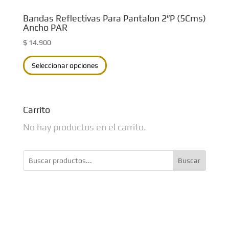
Bandas Reflectivas Para Pantalon 2″P (5Cms)
Ancho PAR
$
14.900
Este
Seleccionar opciones
producto
tiene
múltiples
Carrito
variantes.
No hay productos en el carrito.
Las
opciones
Buscar
se
pueden
elegir
en
la