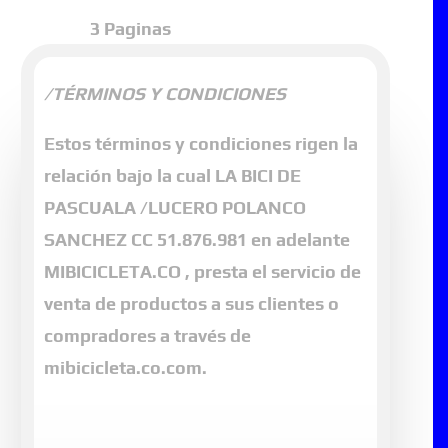
3 Paginas
En
MIBICICLETA.CO
realizamos
/TÉRMINOS Y CONDICIONES
estrictos controles de calidad en cada
Estos términos y condiciones rigen la
una de las prendas para asegurarnos
relación bajo la cual LA BICI DE
que esté completamente satisfecho
PASCUALA /LUCERO POLANCO
con su compra. Si presenta alguna
SANCHEZ CC 51.876.981 en adelante
inconformidad con el producto
MIBICICLETA.CO , presta el servicio de
comprado puede cambiarlo en un
venta de productos a sus clientes o
plazo de diez
(10) días
compradores a través de
hábiles
después de recibido.
mibicicleta.co.com.
Para realizar el cambio escriba a
nuestro
Whats App