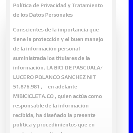
probarse las prendas antes de retirar
Política de Privacidad y Tratamiento
Colombia S.A.S.). por MIBICICLETA.CO
las etiquetas.
de los Datos Personales
garantiza al Cliente o comprador que
sus datos bancarios ingresados a
Conscientes de la importancia que
través del Portal de pagos no serán
tiene la protección y el buen manejo
Empacar de manera cuidadosa para
recolectados por personas o entes no
de la información personal
evitar el daño de la prenda y la
autorizados.
suministrada los titulares de la
etiqueta en el trayecto.
información, LA BICI DE PASCUALA/
El Cliente o comprador garantiza
POLÍTICAS POR CAMBIO DE TALLA
LUCERO POLANCO SANCHEZ NIT
veracidad en los datos entregado al
51.876.981 , – en adelante
Portal de pagos
Si la talla solicitada no se ajusta a su
MIBICICLETA.CO , quien actúa como
(wwwpayulatam.com).
medida, tiene un máximo de
diez (10)
responsable de la información
MIBICICLETA.CO no será responsable
días hábiles
después de recibido para
recibida, ha diseñado la presente
si los datos bancarios del Cliente o
realizar el cambio.
política y procedimientos que en
comprador, o de otra persona que