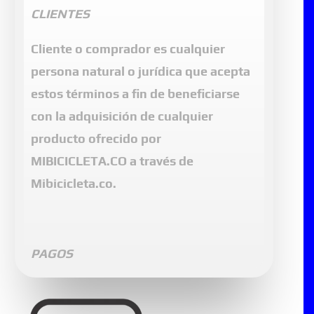
3115267346
indicando la referencia o
CLIENTES
color por la que desea realizar el
Cliente o comprador es cualquier
cambio.
persona natural o jurídica que acepta
Los costos de envío y posibles gastos
estos términos a fin de beneficiarse
que conlleve al cambio serán
con la adquisición de cualquier
cubiertos por el cliente. Todos los
producto ofrecido por
cambios están sujetos a la
MIBICICLETA.CO a través de
disponibilidad del inventario.
Mibicicleta.co.
Debe enviar el producto a:
PAGOS
Dirección:
Cll 13 Sur No 6-85 Este Bl
MIBICICLETA.CO no recibe números
C2 302 Barrio San Cristobal sur
de tarjetas de crédito ni débito