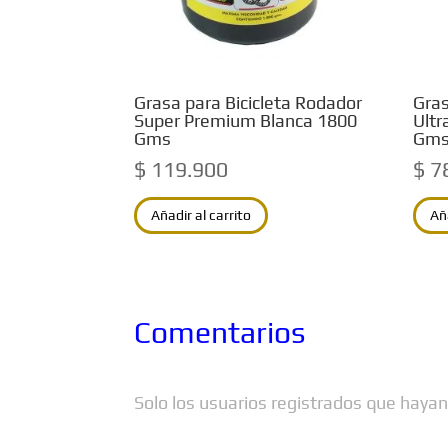
Grasa para Bicicleta Rodador
Gras
Super Premium Blanca 1800
Ultr
Gms
Gm
$
119.900
$
7
Añadir al carrito
Añ
Comentarios
Solo los usuarios registrados que haya