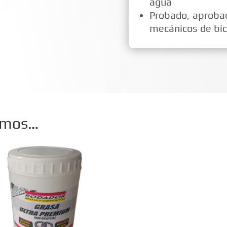
agua
Probado, aprobado
mecánicos de bic
amos…