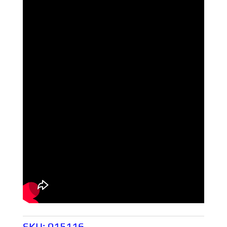
SKU:
015116