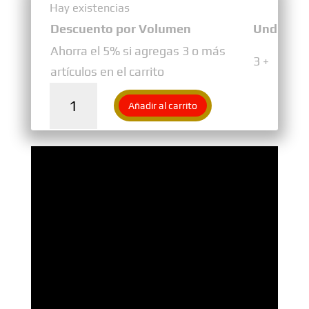
Hay existencias
Hay existencias
Descuento por Volumen
Und
Ahorra el 5% si agregas 3 o más
3 +
artículos en el carrito
Grasa
Añadir al carrito
para
Bicicleta
Rodador
Verde
Pro
Fluorecente
500
Gms
cantidad