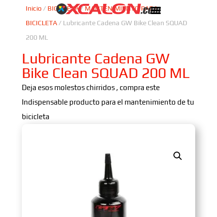
Inicio
/
BICICLETA
/
MANTENIMIENTO PARA
BICICLETA
/ Lubricante Cadena GW Bike Clean SQUAD
200 ML
Lubricante Cadena GW
Bike Clean SQUAD 200 ML
Deja esos molestos chirridos , compra este
Indispensable producto para el mantenimiento de tu
bicicleta