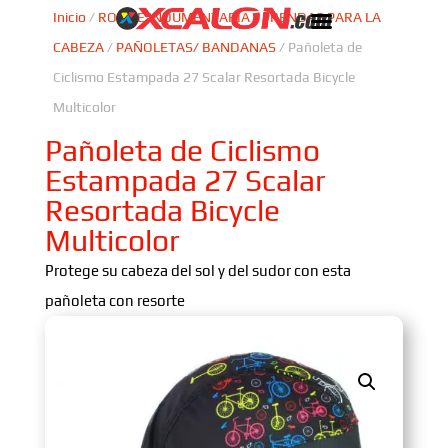
Inicio
/
ROPA E INDUMENTARIA
/
PRENDAS PARA LA
CABEZA
/
PAÑOLETAS/ BANDANAS
/ Pañoleta de
Ciclismo Estampada 27 Scalar Resortada Bicycle
Multicolor
Pañoleta de Ciclismo
Estampada 27 Scalar
Resortada Bicycle
Multicolor
Protege su cabeza del sol y del sudor con esta
pañoleta con resorte