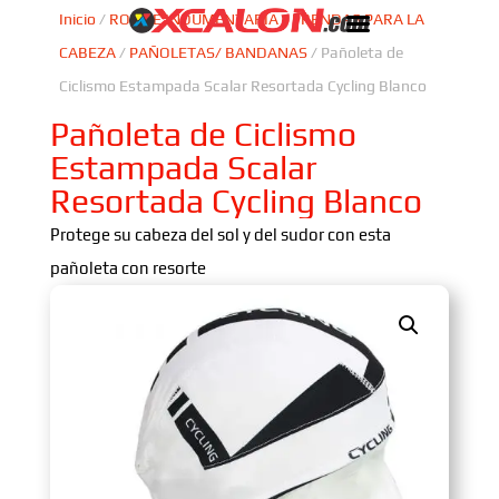
Inicio
/
ROPA E INDUMENTARIA
/
PRENDAS PARA LA
CABEZA
/
PAÑOLETAS/ BANDANAS
/ Pañoleta de
Ciclismo Estampada Scalar Resortada Cycling Blanco
Pañoleta de Ciclismo
Estampada Scalar
Resortada Cycling Blanco
Protege su cabeza del sol y del sudor con esta
pañoleta con resorte