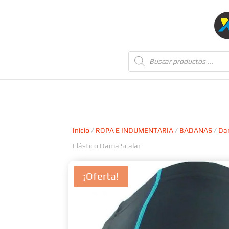
Búsqueda
de
productos
Inicio
/
ROPA E INDUMENTARIA
/
BADANAS
/
Da
Elástico Dama Scalar
¡Oferta!