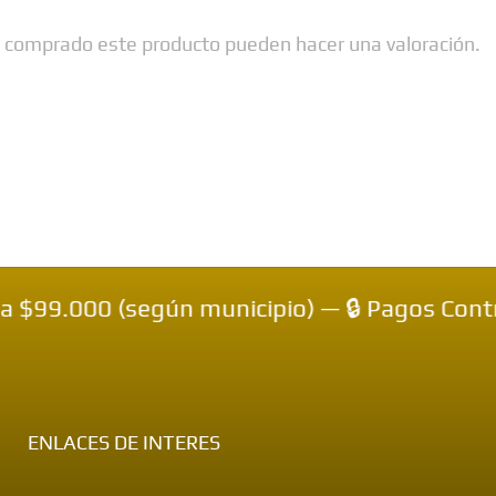
n comprado este producto pueden hacer una valoración.
ún municipio) — 🔒 Pagos Contraentrega — 💳
ENLACES DE INTERES