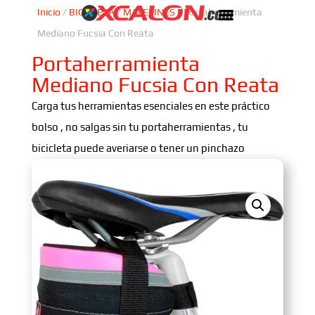
Inicio
/
BICICLETA
/
MALETINES
/ Portaherramienta
Mediano Fucsia Con Reata
Portaherramienta
Mediano Fucsia Con Reata
Carga tus herramientas esenciales en este práctico
bolso , no salgas sin tu portaherramientas , tu
bicicleta puede averiarse o tener un pinchazo