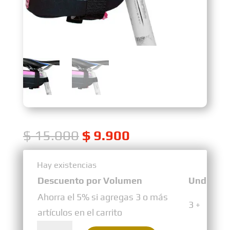
$
15.000
$
9.900
Hay existencias
Hay existencias
Descuento por Volumen
Und
Ahorra el 5% si agregas 3 o más
3 +
artículos en el carrito
Portaherramienta