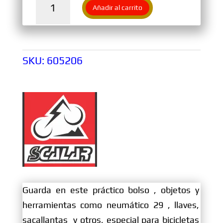
Añadir al carrito
Mediano
Fucsia
Con
Reata
SKU:
605206
cantidad
Guarda en este práctico bolso , objetos y
herramientas como neumático 29 , llaves,
sacallantas y otros, especial para bicicletas