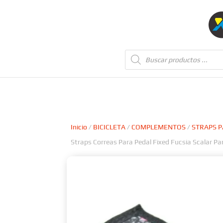
Búsqueda
de
productos
Inicio
/
BICICLETA
/
COMPLEMENTOS
/
STRAPS P
Straps Correas Para Pedal Fixed Fucsia Scalar Pa