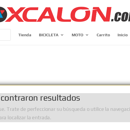
Tienda
BICICLETA
MOTO
Carrito
Inicio
contraron resultados
se. Trate de perfeccionar su búsqueda o utilice la navegac
ara localizar la entrada.