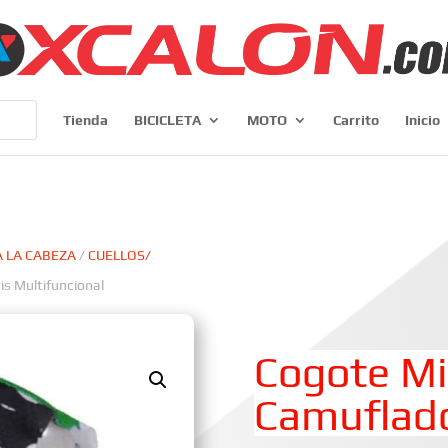
Tienda
BICICLETA
MOTO
Carrito
Inicio
 LA CABEZA
/
CUELLOS/
s Multifuncional
Cogote Mi
Camuflado