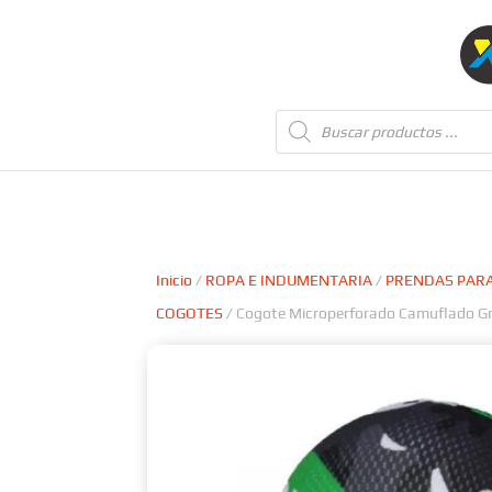
Búsqueda
de
productos
Inicio
/
ROPA E INDUMENTARIA
/
PRENDAS PARA
COGOTES
/ Cogote Microperforado Camuflado Gri