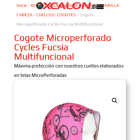
Inicio
/
ROPA E INDUMENTARIA
/
PRENDAS PARA LA
CABEZA
/
CUELLOS/ COGOTES
/ Cogote
Microperforado Cycles Fucsia Multifuncional
Cogote Microperforado
Cycles Fucsia
Multifuncional
Máxima protección con nuestros cuellos elaborados
en telas MicroPerforadas