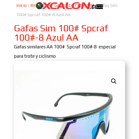
Inicio
/
BICICLETA
/
GAFAS DE CICLISMO
/ Gafas Sim
100# Spcraf 100#-8 Azul AA
Gafas Sim 100# Spcraf
100#-8 Azul AA
Gafas similares AA 100# Spcraf 100#-8 especial
para trote y ciclismo