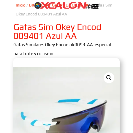
Inicio
/
BICICLETA
/
GAFAS DE CICLISMO
/ Gafas Sim
Okey Encod 009401 Azul AA
Gafas Sim Okey Encod
009401 Azul AA
Gafas Similares Okey Encod ok0093 AA especial
para trote y ciclismo