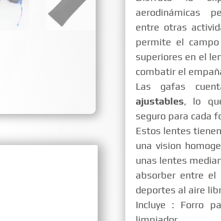
aerodinámicas per
entre otras activi
permite el campo v
superiores en el le
combatir el empañ
Las gafas cue
ajustables
, lo qu
seguro para cada 
Estos lentes tienen
una vision homogen
unas lentes media
absorber entre el
deportes al aire li
Incluye : Forro p
limpiador