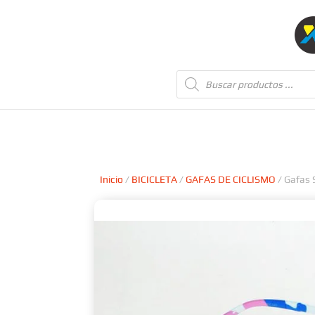
Búsqueda
de
productos
Inicio
/
BICICLETA
/
GAFAS DE CICLISMO
/ Gafas 