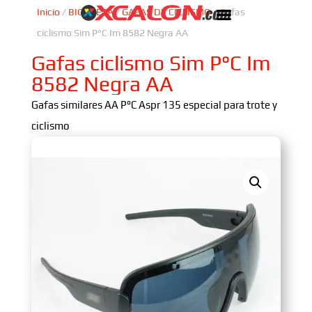
Inicio
/
BICICLETA
/
GAFAS DE CICLISMO
/ Gafas
ciclismo Sim P°C Im 8582 Negra AA
Gafas ciclismo Sim P°C Im
8582 Negra AA
Gafas similares AA P°C Aspr 135 especial para trote y
ciclismo