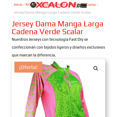
Inicio
/
ROPA E INDUMENTARIA
/
JERSEYS
/
Dama
/
Jersey Dama Manga Larga Cadena Verde Scalar
Jersey Dama Manga Larga
Cadena Verde Scalar
Nuestros Jerseys con tecnología Fast Dry se
confeccionan con tejidos ligeros y diseños exclusivos
que marcan la diferencia.
¡Oferta!