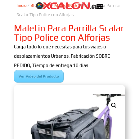
Inicio
/
BICICLETA
/
MALETINES
/ Maletin Para Parrilla
Scalar Tipo Police con Alforjas
Maletin Para Parrilla Scalar
Tipo Police con Alforjas
Carga todo lo que necesitas para tus viajes o
desplazamientos Urbanos, Fabricación SOBRE
PEDIDO, Tiempo de entrega 10 dias
Ver Video del Producto