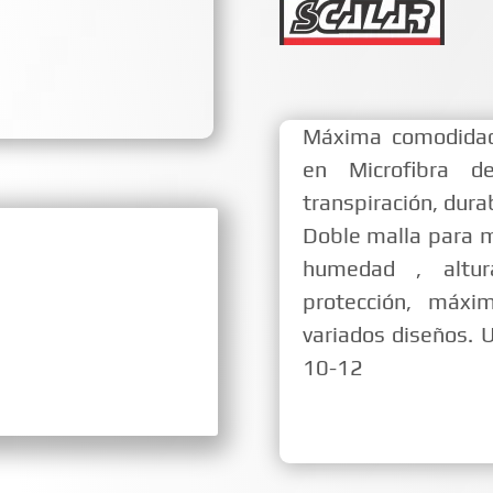
Máxima comodidad
en Microfibra d
transpiración, durab
Doble malla para m
humedad , alt
protección, máxi
variados diseños. 
10-12