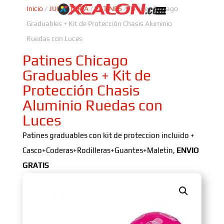
Inicio
/
JUGUETERIA
/
PATINES
/ Patines Chicago
Graduables + Kit de Protección Chasis Aluminio
Ruedas con Luces
Patines Chicago
Graduables + Kit de
Protección Chasis
Aluminio Ruedas con
Luces
Patines graduables con kit de proteccion incluido +
Casco+Coderas+Rodilleras+Guantes+Maletin,
ENVIO
GRATIS