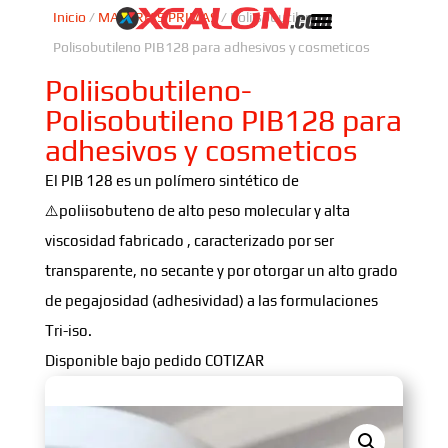
Inicio
/
MATERIAS PRIMAS
/ Poliisobutileno-
Polisobutileno PIB128 para adhesivos y cosmeticos
Poliisobutileno-
Polisobutileno PIB128 para
adhesivos y cosmeticos
El PIB 128 es un polímero sintético de
⚠️poliisobuteno de alto peso molecular y alta
viscosidad fabricado , caracterizado por ser
transparente, no secante y por otorgar un alto grado
de pegajosidad (adhesividad) a las formulaciones
Tri-iso.
Disponible bajo pedido COTIZAR