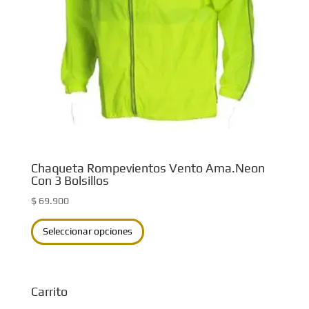
elegir
en
la
página
de
producto
Chaqueta Rompevientos Vento Ama.Neon
Con 3 Bolsillos
$
69.900
Este
Seleccionar opciones
producto
tiene
múltiples
Carrito
variantes.