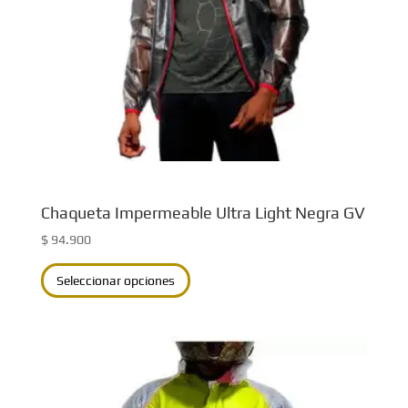
Chaqueta Impermeable Ultra Light Negra GV
$
94.900
Este
Seleccionar opciones
producto
tiene
múltiples
variantes.
Las