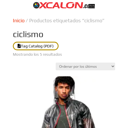
Inicio
/ Productos etiquetados “ciclismo”
ciclismo
Tag Catalog (PDF)
Ordenado
Mostrando los 5 resultados
por
los
últimos