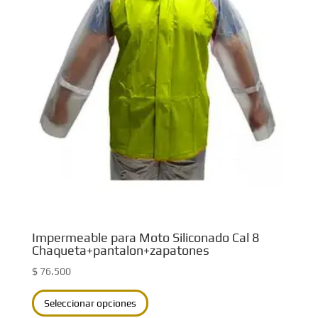
opciones
se
pueden
elegir
en
la
página
de
producto
Impermeable para Moto Siliconado Cal 8
Chaqueta+pantalon+zapatones
$
76.500
Este
Seleccionar opciones
producto