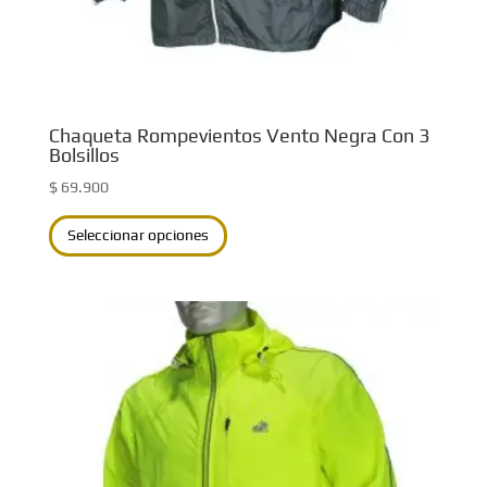
de
producto
Chaqueta Rompevientos Vento Negra Con 3
Bolsillos
$
69.900
Este
Seleccionar opciones
producto
tiene
múltiples
variantes.
Las
opciones
se
pueden