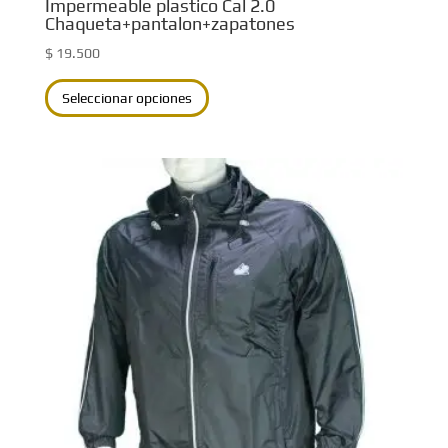
Impermeable plastico Cal 2.0
Chaqueta+pantalon+zapatones
$
19.500
Este
Seleccionar opciones
producto
tiene
múltiples
variantes.
Las
opciones
se
pueden
elegir
en
la
página