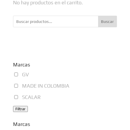
No hay productos en el carrito.
Las
opciones
Buscar
se
pueden
elegir
en
la
Marcas
página
GV
de
producto
MADE IN COLOMBIA
SCALAR
Filtrar
Marcas