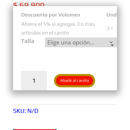
$
69.900
Descuento por Volumen
Und
Ahorra el 5% si agregas 3 o más
3 +
artículos en el carrito
Talla
Chaqueta
Añadir al carrito
Rompevientos
Vento
Ama.Neon
Con
SKU:
N/D
3
Bolsillos