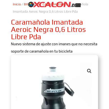
Inicio
/
BICICLETA
/
CARAMAÑOLAS
/ Caramañola
Imantada Aeroic Negra 0,6 Litros Libre Pda
Caramañola Imantada
Aeroic Negra 0,6 Litros
Libre Pda
Nuevo sistema de ajuste con imanes que no necesita
soporte de caramañola en tu bicicleta