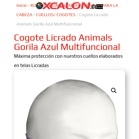
Inicio
/
ROPA E INDUMENTARIA
/
PRENDAS PARA LA
CABEZA
/
CUELLOS/ COGOTES
/ Cogote Licrado
Animals Gorila Azul Multifuncional
Cogote Licrado Animals
Gorila Azul Multifuncional
Máxima protección con nuestros cuellos elaborados
en telas Licradas