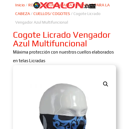
Inicio
/
ROPA E INDUMENTARIA
/
PRENDAS PARA LA
CABEZA
/
CUELLOS/ COGOTES
/ Cogote Licrado
Vengador Azul Multifuncional
Cogote Licrado Vengador
Azul Multifuncional
Máxima protección con nuestros cuellos elaborados
en telas Licradas