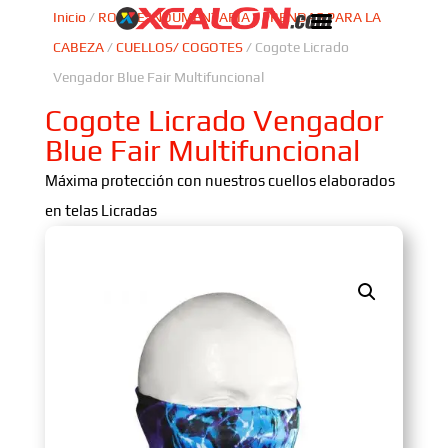
Inicio
/
ROPA E INDUMENTARIA
/
PRENDAS PARA LA
CABEZA
/
CUELLOS/ COGOTES
/ Cogote Licrado
Vengador Blue Fair Multifuncional
Cogote Licrado Vengador
Blue Fair Multifuncional
Máxima protección con nuestros cuellos elaborados
en telas Licradas