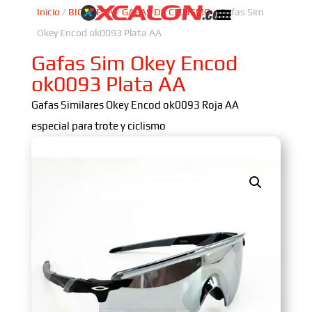
Inicio
/
BICICLETA
/
GAFAS DE CICLISMO
/ Gafas Sim
Okey Encod ok0093 Plata AA
Gafas Sim Okey Encod
ok0093 Plata AA
Gafas Similares Okey Encod ok0093 Roja AA
especial para trote y ciclismo