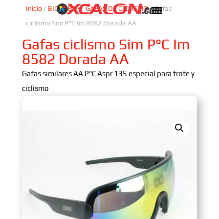
Inicio
/
BICICLETA
/
GAFAS DE CICLISMO
/ Gafas
ciclismo Sim P°C Im 8582 Dorada AA
Gafas ciclismo Sim P°C Im
8582 Dorada AA
Gafas similares AA P°C Aspr 135 especial para trote y
ciclismo