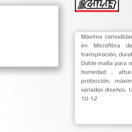
Máxima comodidad
en Microfibra d
transpiración, durab
Doble malla para m
humedad , alt
protección, máxi
variados diseños. 
10-12